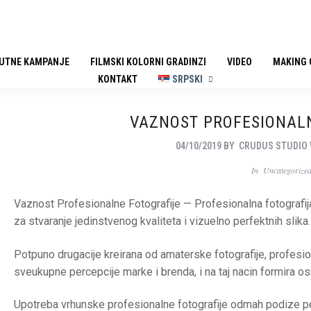
UTNE KAMPANJE
FILMSKI KOLORNI GRADINZI
VIDEO
MAKING 
KONTAKT
SRPSKI
VAZNOST PROFESIONAL
04/10/2019
BY
CRUDUS STUDIO
In
Uncategorize
Vaznost Profesionalne Fotografije — Profesionalna fotograf
za stvaranje jedinstvenog kvaliteta i vizuelno perfektnih slika.
Potpuno drugacije kreirana od amaterske fotografije, profesion
sveukupne percepcije marke i brenda, i na taj nacin formira o
Upotreba vrhunske profesionalne fotografije odmah podize p