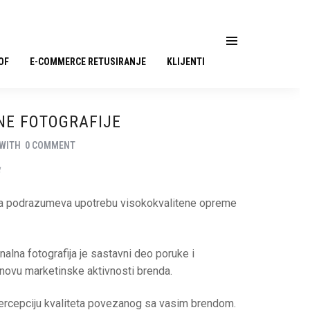
OF
E-COMMERCE RETUSIRANJE
KLIJENTI
NE FOTOGRAFIJE
WITH
0 COMMENT
d
ija podrazumeva upotrebu visokokvalitene opreme
alna fotografija je sastavni deo poruke i
snovu marketinske aktivnosti brenda.
ercepciju kvaliteta povezanog sa vasim brendom.